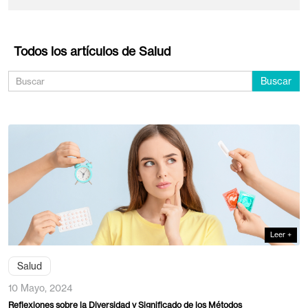
Salud
Gesti
Todos
Criminalística
Comunidad
Innovación y Tecnología
Inv
Todos los artículos de Salud