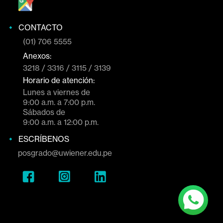
Diplomados
Programas de Especialización
Formación Continua
Formación Corporativa
UBICACIÓN
Jr. Larrabure y Unanue 110, piso
1, Santa Beatriz, Lima
¿Cómo llegar?
CONTACTO
(01) 706 5555
Anexos:
3218 / 3316 / 3115 / 3139
Horario de atención: