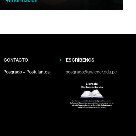
+Información
CONTACTO
ESCRÍBENOS
Posgrado – Postulantes
posgrado@uwiener.edu.pe