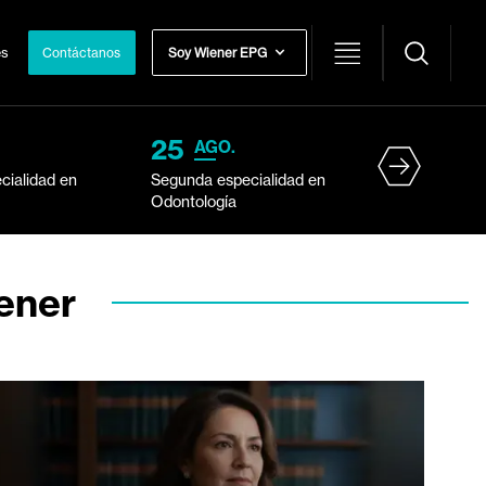
s Internacionales
Contáctanos
Soy Wiener EPG
25
AGO.
cialidad en
Segunda especialidad en
Odontología
ener