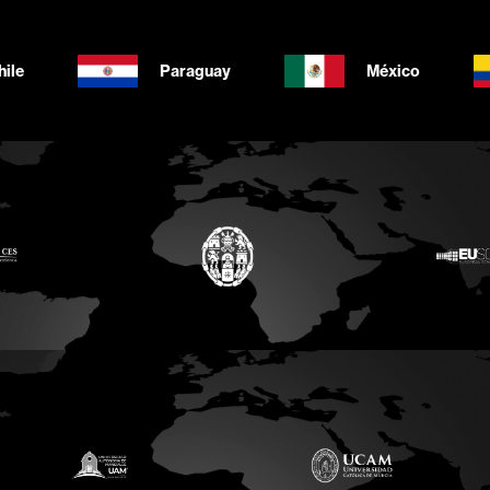
hile
Paraguay
México