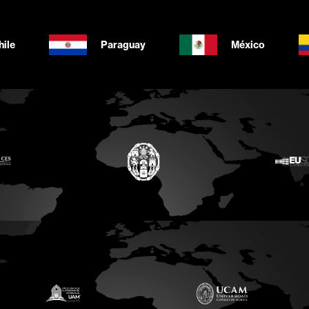
hile
Paraguay
México