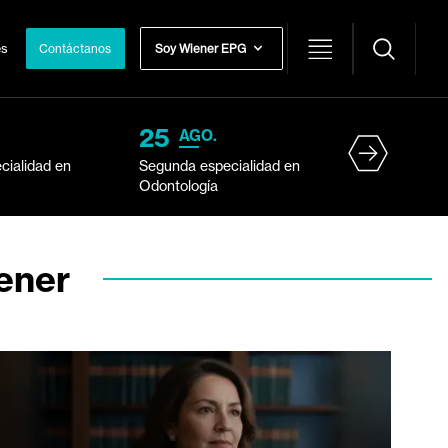
s Internacionales
Contáctanos
Soy Wiener EPG
25
AGO.
cialidad en
Segunda especialidad en
Odontología
ener