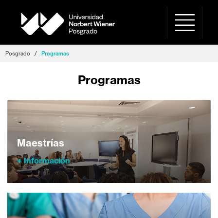
Posgrado
/
Programas
Programas
Maestrías
+ Información